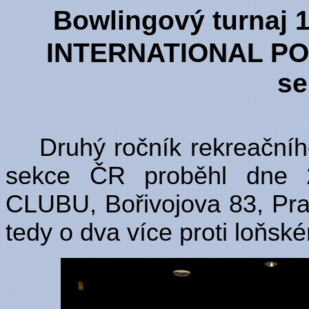
Bowlingový turnaj 
INTERNATIONAL POL
se
Druhý ročník rekreačního
sekce ČR proběhl dne
CLUBU, Bořivojova 83, Praz
tedy o dva více proti loňsk