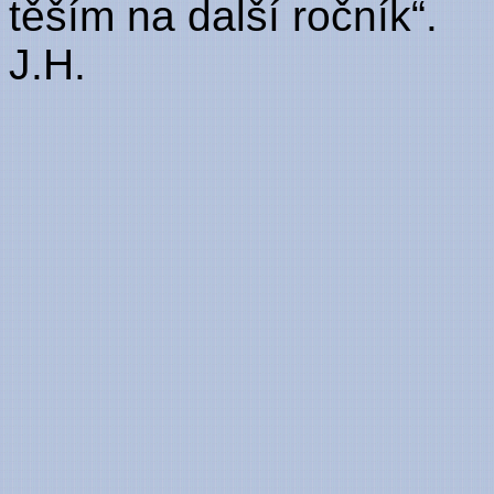
těším na další ročník“.
J.H.