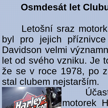
Osmdesát let Club
Letošní sraz motorká
byl pro jejich přízniv
Davidson velmi významný
let od svého vzniku. Je 
že se v roce 1978, po z
stal clubem nejstarším.
Účastníci
motorek H