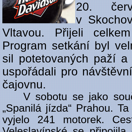
20. čer
v Skochov
Vltavou. Přijeli celk
Program setkání byl ve
sil potetovaných paží a 
uspořádali pro návštěvní
čajovnu.
V sobotu se jako součás
„Spanilá jízda“ Prahou. T
vyjelo 241 motorek. Ces
Veleslavínské se připojila