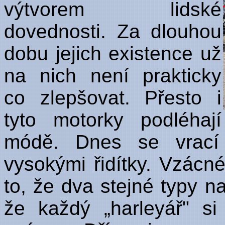
výtvorem lidské
dovednosti. Za dlouhou
dobu jejich existence už
na nich není prakticky
co zlepšovat. Přesto i
tyto motorky podléhají
módě. Dnes se vrací 
vysokými řidítky. Vzácn
to, že dva stejné typy na
že každý „harleyář" s