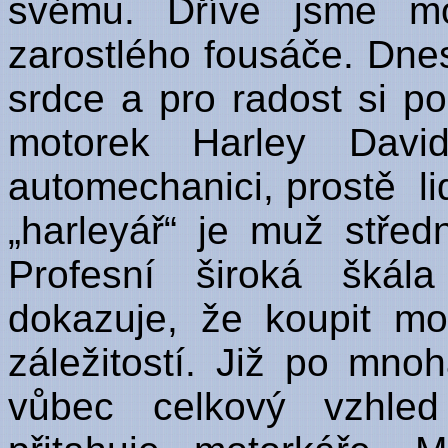
svému. Dříve jsme moh
zarostlého fousáče. Dnes 
srdce a pro radost si poř
motorek Harley David
automechanici, prostě li
„harleyář“ je muž střed
Profesní široká škál
dokazuje, že koupit mo
záležitostí. Již po mno
vůbec celkový vzhled