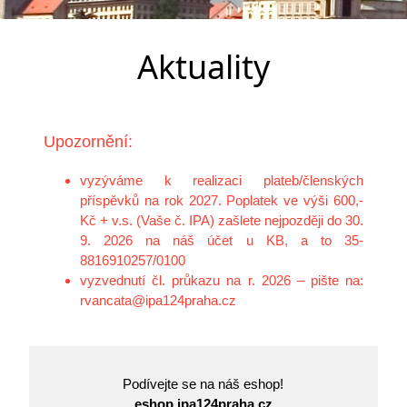
Aktuality
Upozornění:
vyzýváme k realizaci plateb/členských
příspěvků na rok 2027. Poplatek ve výši 600,-
Kč + v.s. (Vaše č. IPA) zašlete nejpozději do 30.
9. 2026 na náš účet u KB, a to 35-
8816910257/0100
vyzvednutí čl. průkazu na r. 2026 – pište na:
rvancata@ipa124praha.cz
Podívejte se na náš eshop!
eshop.ipa124praha.cz