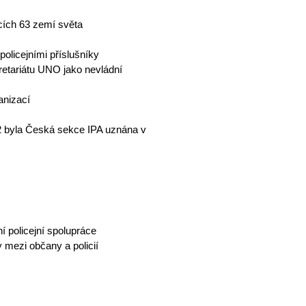
kcích 63 zemí světa
olicejními příslušníky
kretariátu UNO jako nevládní
anizací
2 byla Česká sekce IPA uznána v
í policejní spolupráce
y mezi občany a policií