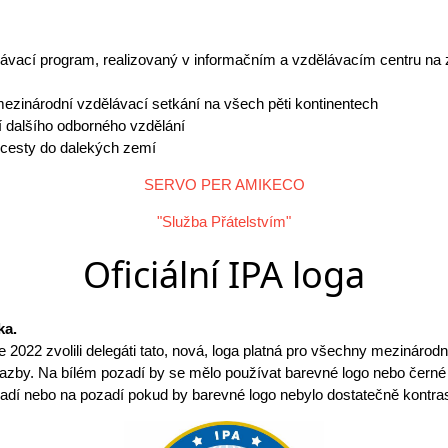
lávací program, realizovaný v informačním a vzdělávacím centru na
a mezinárodní vzdělávací setkání na všech pěti kontinentech
ní dalšího odborného vzdělání
cí cesty do dalekých zemí
SERVO PER AMIKECO
"Služba Přátelstvím"
Oficiální IPA loga
ka.
022 zvolili delegáti tato, nová, loga platná pro všechny mezinárodn
azby. Na bílém pozadí by se mělo používat barevné logo nebo černé 
adí nebo na pozadí pokud by barevné logo nebylo dostatečně kontras