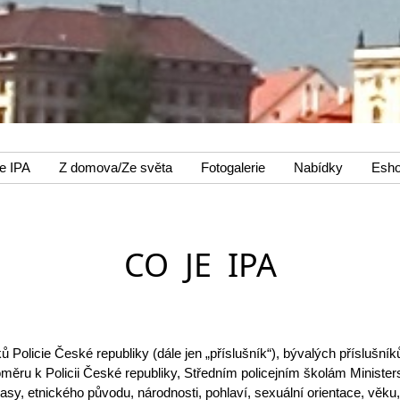
e IPA
Z domova/Ze světa
Fotogalerie
Nabídky
Esh
CO JE IPA
 Policie České republiky (dále jen „příslušník“), bývalých příslušníků
ru k Policii České republiky, Středním policejním školám Ministerst
rasy, etnického původu, národnosti, pohlaví, sexuální orientace, věku,