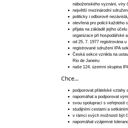
náboženského vyznání, víry č
největší mezinárodní sdružení
politicky i odborově nezávislá
otevřená pro policii každého 
přijata na základě jejího účel
organizace při hospodářské a 
od 25. 7. 1977 registrována
registrované sdružení IPA se
Česká sekce vznikla na ustav
Rio de Janeiru
naše 124. územní skupina IPA
Chce...
podporovat přátelské vztahy 
napomáhat a podporovat výměnu
svou spoluprací s veřejností o
studijními cestami a setkáním
v rámci svých možností být či
napomáhat vzájemné toleranci