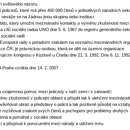
i světového názoru.
 policistů, které má přes 400 000 členů v jednotlivých národních se
, neváže se na žádnou jinou skupinu nebo instituci
státu, který umožní mezinárodní kontakty a výměnu zkušeností mezi p
u a cílů sociální radou UNO dne 5. 6. 1967 do registru generálního se
sociální radě
 u Evropské rady s poradním statutem na seznamu mezinárodních org
kce ČR, je právnickou osobou, která se dělí na územní organizace
ujícím kongresu v Kozlově u Chebu dne 21. 3. 1992. Dne 6. 11. 199
 Praha vznikla dne 14. 2. 2007
a vzájemnou pomoc mezi policisty v naší zemi i v zahraničí
 zkušeností v policejní oblasti a přispět tak k ulehčení mezinárodn
vlivňovat obraz a představy o policii a tak pozitivně působit na vztah
i rozšiřovat znalosti svých členů a pochopení pro problémy druhých
nná a pomáhat v sociální oblasti
 a přispívat k porozumění mezi národy a udržení míru