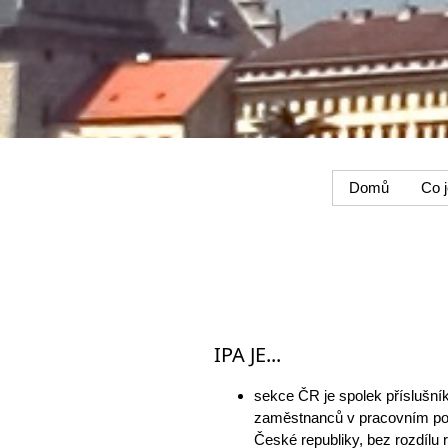
Domů
Co j
IPA JE...
sekce ČR je spolek příslušníků
zaměstnanců v pracovním pomě
České republiky, bez rozdílu 